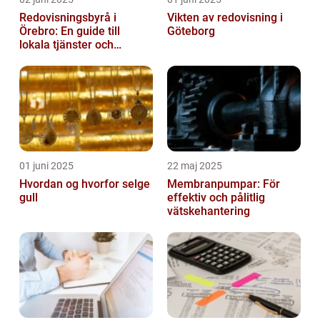
Redovisningsbyrå i
Vikten av redovisning i
Örebro: En guide till
Göteborg
lokala tjänster och
expertis
01 juni 2025
22 maj 2025
Hvordan og hvorfor selge
Membranpumpar: För
gull
effektiv och pålitlig
vätskehantering