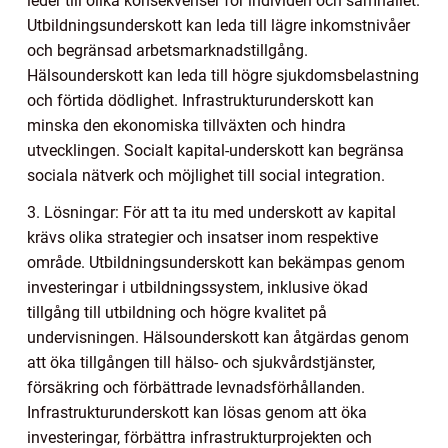
leder till olika konsekvenser för individen och samhället.
Utbildningsunderskott kan leda till lägre inkomstnivåer
och begränsad arbetsmarknadstillgång.
Hälsounderskott kan leda till högre sjukdomsbelastning
och förtida dödlighet. Infrastrukturunderskott kan
minska den ekonomiska tillväxten och hindra
utvecklingen. Socialt kapital-underskott kan begränsa
sociala nätverk och möjlighet till social integration.
3. Lösningar: För att ta itu med underskott av kapital
krävs olika strategier och insatser inom respektive
område. Utbildningsunderskott kan bekämpas genom
investeringar i utbildningssystem, inklusive ökad
tillgång till utbildning och högre kvalitet på
undervisningen. Hälsounderskott kan åtgärdas genom
att öka tillgången till hälso- och sjukvårdstjänster,
försäkring och förbättrade levnadsförhållanden.
Infrastrukturunderskott kan lösas genom att öka
investeringar, förbättra infrastrukturprojekten och