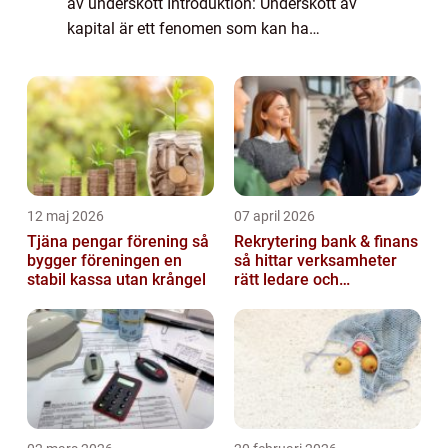
av underskott Introduktion: Underskott av
kapital är ett fenomen som kan ha
betydande konsekvenser för både individer
och samhället i stort. I denna artikel kommer
vi a...
12 maj 2026
07 april 2026
Tjäna pengar förening så
Rekrytering bank & finans
bygger föreningen en
så hittar verksamheter
stabil kassa utan krångel
rätt ledare och
specialister